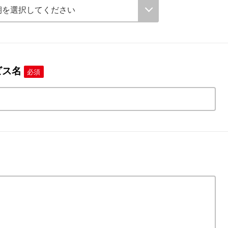
ビス名
必須